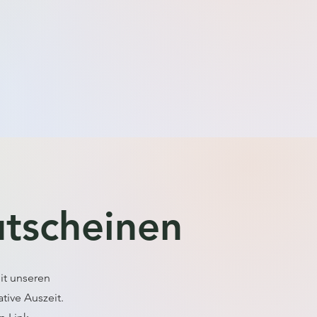
utscheinen
it unseren
tive Auszeit.