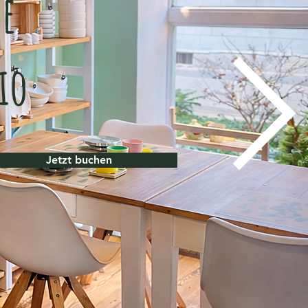
se
io
Jetzt buchen